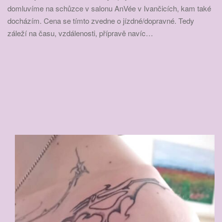
a
domluvíme na schůzce v salonu AnVée v Ivančicích, kam také
t
docházím. Cena se tímto zvedne o jízdné/dopravné. Tedy
i
záleží na času, vzdálenosti, přípravě navíc…
o
n