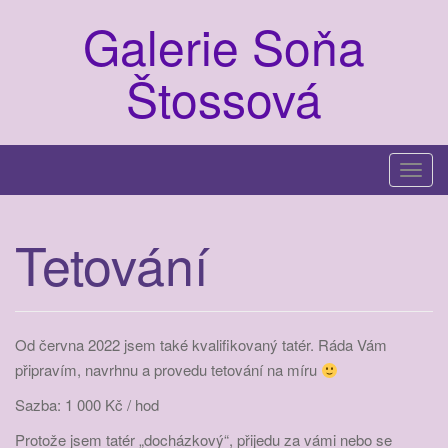
Galerie Soňa
Štossová
T
o
g
Tetování
g
l
e
n
Od června 2022 jsem také kvalifikovaný tatér. Ráda Vám
a
připravím, navrhnu a provedu tetování na míru
v
i
Sazba: 1 000 Kč / hod
g
Protože jsem tatér „docházkový“, přijedu za vámi nebo se