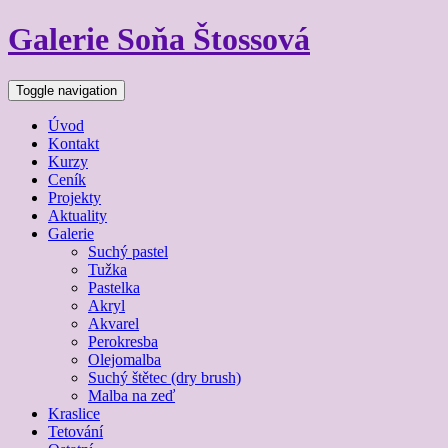
Galerie Soňa Štossová
Toggle navigation
Úvod
Kontakt
Kurzy
Ceník
Projekty
Aktuality
Galerie
Suchý pastel
Tužka
Pastelka
Akryl
Akvarel
Perokresba
Olejomalba
Suchý štětec (dry brush)
Malba na zeď
Kraslice
Tetování