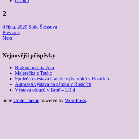
Ostatní
2
8 října, 2020
Soňa Štossová
Previous
Next
Nejnovější příspěvky
Budoucnost: tatérka
Malérečka z Tetčic
Společná výstava Galerie výtvarníků v Rosicích
Autorská výstava na zámku v Rosicích
Výstava obrazů v Brně – Líšni
unite
Unite Theme
powered by
WordPress
.