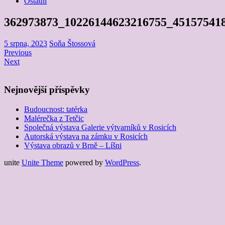
Ostatní
362973873_10226144623216755_45157541
5 srpna, 2023
Soňa Štossová
Previous
Next
Nejnovější příspěvky
Budoucnost: tatérka
Malérečka z Tetčic
Společná výstava Galerie výtvarníků v Rosicích
Autorská výstava na zámku v Rosicích
Výstava obrazů v Brně – Líšni
unite
Unite Theme
powered by
WordPress
.