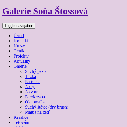
Galerie Soňa Štossová
Toggle navigation
Úvod
Kontakt
Kurzy
Ceník
Projekty
Aktuality
Galerie
Suchý pastel
Tužka
Pastelka
Akryl
Akvarel
Perokresba
Olejomalba
Suchý štětec (dry brush)
Malba na zeď
Kraslice
Tetování