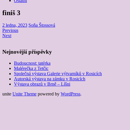
Ostatní
finiš 3
2 ledna, 2023
Soňa Štossová
Previous
Next
Nejnovější příspěvky
Budoucnost: tatérka
Malérečka z Tetčic
Společná výstava Galerie výtvarníků v Rosicích
Autorská výstava na zámku v Rosicích
Výstava obrazů v Brně – Líšni
unite
Unite Theme
powered by
WordPress
.