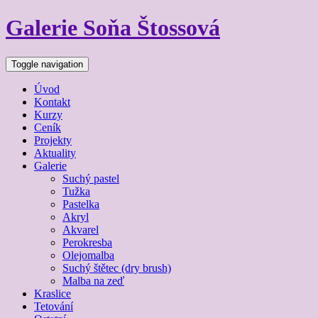
Galerie Soňa Štossová
Toggle navigation
Úvod
Kontakt
Kurzy
Ceník
Projekty
Aktuality
Galerie
Suchý pastel
Tužka
Pastelka
Akryl
Akvarel
Perokresba
Olejomalba
Suchý štětec (dry brush)
Malba na zeď
Kraslice
Tetování